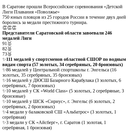
В Саратове прошли Всероссийские соревнования «Детской
Лиги Плавания «Поволжье»
750 юных пловцов из 25 городов России в течение двух дней
боролись за медали престижного турнира.
👏👏👏
Представители Саратовской области завоевали 246
медалей Лиги
91🥇
82🥈
73🥉
✨
111 медалей у спортсменов областной СШОР по водным
видам спорта (57 золотых, 34 серебряных, 20 бронзовых)
✨86 медалей у Центральной спортшколы г. Энгельса (16
золотых, 35 серебряных, 35 бронзовых)
✨16 медалей у ДЮСШ Базарного Карабулака (3 золотых, 6
серебряных, 7 бронзовых)
✨10 медалей у СК «World Class» (5 золотых, 2 серебряные, 3
бронзовые)
✨10 медалей у ШСК «Сириус», г. Энгельс (6 золотых, 2
серебряных, 2 бронзовых)
✨4 медали у балаковской СШ «Альбатрос» (3 золотых, 1
серебряная)
✨3 медали у СК «Айсберг», г. Саратов (1 золотая, 1
серебряная, 1 бронзовая)