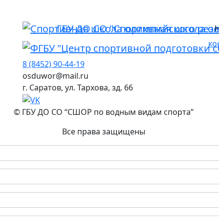
ГБУ ДО СО "Спортивная школа о
ко
ФГБУ "Центр спортивной подготовки 
8 (8452) 90-44-19
osduwor@mail.ru
г. Саратов, ул. Тархова, зд. 66
© ГБУ ДО СО “СШОР по водным видам спорта”
Все права защищены