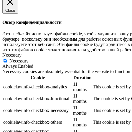
Close
Обзор конфиденциальности
Этот веб-сайт использует файлы cookie, чтобы улучшить вашу р
браузере, поскольку они необходимы для работы основных фун
используете этот веб-сайт.
Эти файлы cookie будут храниться в 
из этих файлов cookie может повлиять на удобство
вашей
работ
Necessary
Necessary
Always Enabled
Necessary cookies are absolutely essential for the website to function
Cookie
Duration
11
cookielawinfo-checkbox-analytics
This cookie is set b
months
11
cookielawinfo-checkbox-functional
The cookie is set by
months
11
cookielawinfo-checkbox-necessary
This cookie is set b
months
11
cookielawinfo-checkbox-others
This cookie is set b
months
cookielawinfo-checkbox-
11